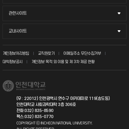
교수채용
묻고 답하기
관련사이트
관련사이트
시설예약
불친절신고
국방헬프콜
교내사이트
교내사이트
인터넷증명
자주 묻는 질문(FAQ)
발전기금
교수회
입학안내
개인정보처리방침
교직원찾기
이메일주소 무단수집거부
칭찬마당
산학협력단
교육혁신본부
대학정보공시
개인정보 목적 외 이용 및 제 3차 제공 현황
직원채용
학생서비스 지킴이
소비자생활협동조합
국제교류과
취업정보(학생)
총동문회
국제지원과
(우 : 22012) 인천광역시 연수구 아카데미로 119(송도동)
인천대학교 사회과학대학 3층 306호
공자아카데미
전화:032) 835-8590
팩스:032) 835-0770
기초교육원
COPYRIGHT ⓒ INCHEON NATIONAL UNIVERSITY.
ALL RIGHTS RESERVED.