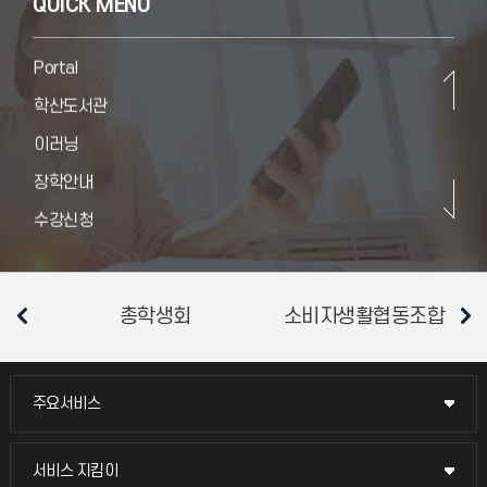
QUICK MENU
교육과정
카카오워크
시간표
Portal
졸업요건
학산도서관
장학금
이러닝
증명발급
장학안내
대학생활상담센터
수강신청
현장실습지원센터
카카오워크
Portal
총학생회
소비자생활협동조합
평
학산도서관
이러닝
주요서비스
주요서비스
장학안내
수강신청
교무회의방송
서비스 지킴이
서비스 지킴이