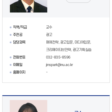
직책/직급
교수
주전공
광고
담당과목
매체전략, 광고입문, 미디어입문,
크리에이티브전략, 광고기획실습
전화번호
032-835-8596
이메일
jinspark@inu.ac.kr
홈페이지
-