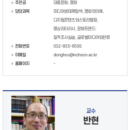
주전공
대중문화, 영화
담당과목
미디어생태계탐색, 영화의이해,
디지털콘텐츠와스토리텔링,
영상리터러시, 문화트렌드:
질적조사실습, 글로벌미디어와한류
전화번호
032-835-8593
이메일
donghoo@incheon.ac.kr
홈페이지
-
교수
반현