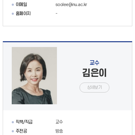
이메일
soolee@inu.ac.kr
홈페이지
-
교수
김은이
상세보기
직책/직급
교수
주전공
방송