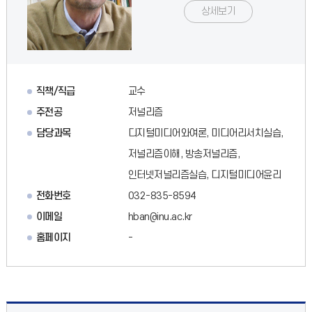
상세보기
직책/직급
교수
주전공
저널리즘
담당과목
디지털미디어와여론, 미디어리서치실습,
저널리즘이해, 방송저널리즘,
인터넷저널리즘실습, 디지털미디어윤리
전화번호
032-835-8594
이메일
hban@inu.ac.kr
홈페이지
-