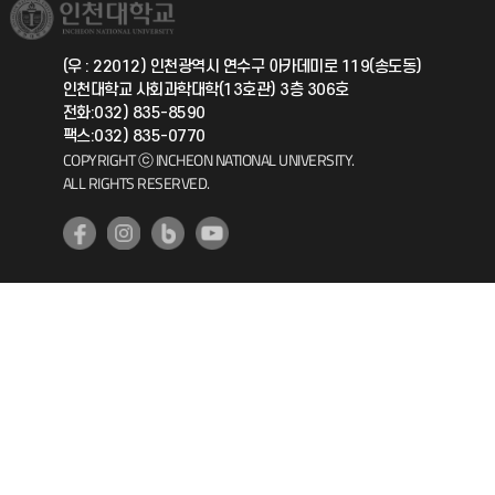
취업정보(학생)
총동문회
국제지원과
(우 : 22012) 인천광역시 연수구 아카데미로 119(송도동)
인천대학교 사회과학대학(13호관) 3층 306호
공자아카데미
전화:032) 835-8590
팩스:032) 835-0770
기초교육원
COPYRIGHT ⓒ INCHEON NATIONAL UNIVERSITY.
ALL RIGHTS RESERVED.
공학교육혁신센터
대학생활상담센터
사회봉사센터
생활원
원격지원