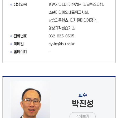
담당과목
휴먼커뮤니케이션입문, 퍼블릭스피킹,
소셜미디어와네트워크사회,
방송과콘텐츠, 디지털미디어정책,
영상제작실습기초
전화번호
032-835-8595
이메일
eykim@inu.ac.kr
홈페이지
-
교수
박진성
상세보기