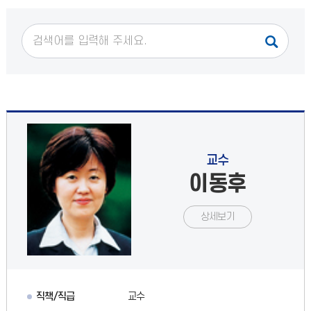
교수
이동후
상세보기
직책/직급
교수