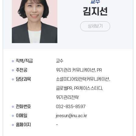
교수
김지선
상세보기
직책/직급
교수
주전공
위기관리 커뮤니케이션, PR
담당과목
소셜미디어와전략커뮤니케이션,
글로벌PR, PR케이스스터디,
위기관리전략
전화번호
032-835-8597
이메일
jeesun@inu.ac.kr
홈페이지
-