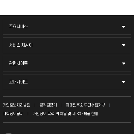
주요서비스
주요서비스
교무회의방송
서비스 지킴이
서비스 지킴이
교수채용
묻고 답하기
관련사이트
관련사이트
시설예약
불친절신고
국방헬프콜
교내사이트
교내사이트
인터넷증명
자주 묻는 질문(FAQ)
발전기금
교수회
입학안내
개인정보처리방침
교직원찾기
이메일주소 무단수집거부
칭찬마당
산학협력단
교육혁신본부
대학정보공시
개인정보 목적 외 이용 및 제 3차 제공 현황
직원채용
학생서비스 지킴이
소비자생활협동조합
국제교류과