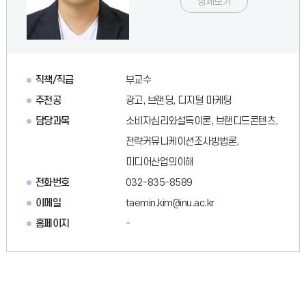
상세보기
직책/직급
부교수
주전공
광고, 브랜딩, 디지털 마케팅
담당과목
소비자심리와설득이론, 브랜디드콘텐츠,
전략커뮤니케이션조사방법론,
미디어산업의이해
전화번호
032-835-8589
이메일
taemin.kim@inu.ac.kr
홈페이지
-