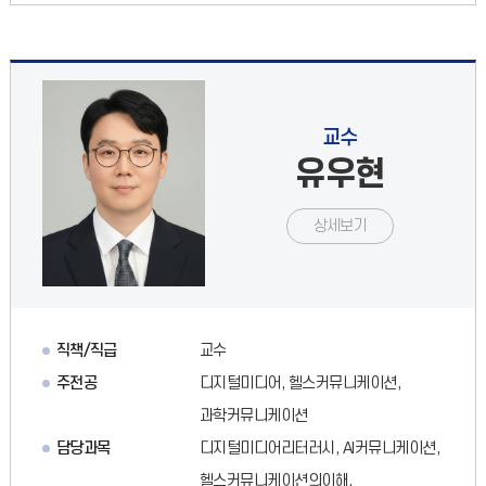
교수
유우현
상세보기
직책/직급
교수
주전공
디지털미디어, 헬스커뮤니케이션,
과학커뮤니케이션
담당과목
디지털미디어리터러시, AI커뮤니케이션,
헬스커뮤니케이션의이해,