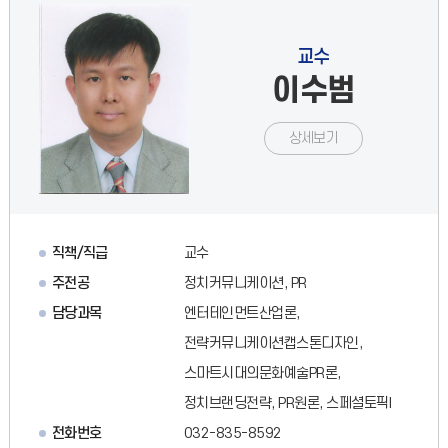
교수
이수범
상세보기
직책/직급
교수
주전공
정치커뮤니케이션, PR
담당과목
엔터테인먼트산업론,
전략커뮤니케이션캡스톤디자인,
스마트시대의문화예술PR론,
정치브랜딩전략, PR원론, 스페셜토픽I
전화번호
032-835-8592