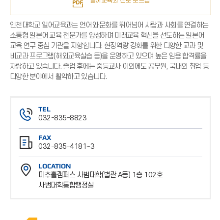
일어교육과 진로 로드맵
인천대학교 일어교육과는 언어와 문화를 뛰어넘어 사람과 사회를 연결하는
소통형 일본어 교육 전문가를 양성하며 미래교육 혁신을 선도하는 일본어
교육 연구 중심 기관을 지향합니다. 현장역량 강화를 위한 다양한 교과 및
비교과 프로그램(해외교육실습 등)을 운영하고 있으며 높은 임용 합격률을
자랑하고 있습니다. 졸업 후에는 중등교사 이외에도 공무원, 국내외 취업 등
다양한 분야에서 활약하고 있습니다.
TEL
032-835-8823
전
FAX
화
032-835-4181~3
번
팩
호
LOCATION
스
미추홀캠퍼스 사범대학(별관 A동) 1층 102호
번
사범대학통합행정실
호
위
치