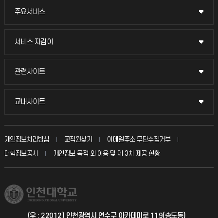
주요서비스
주요서비스
교무회의방송
서비스 지킴이
서비스 지킴이
교수채용
묻고 답하기
관련사이트
관련사이트
시설예약
불친절신고
국방헬프콜
교내사이트
교내사이트
인터넷증명
자주 묻는 질문(FAQ)
발전기금
교수회
입학안내
개인정보처리방침
교직원찾기
이메일주소 무단수집거부
칭찬마당
산학협력단
교육혁신본부
대학정보공시
개인정보 목적 외 이용 및 제 3차 제공 현황
직원채용
학생서비스 지킴이
소비자생활협동조합
국제교류과
취업정보(학생)
총동문회
국제지원과
(우 : 22012) 인천광역시 연수구 아카데미로 119(송도동)