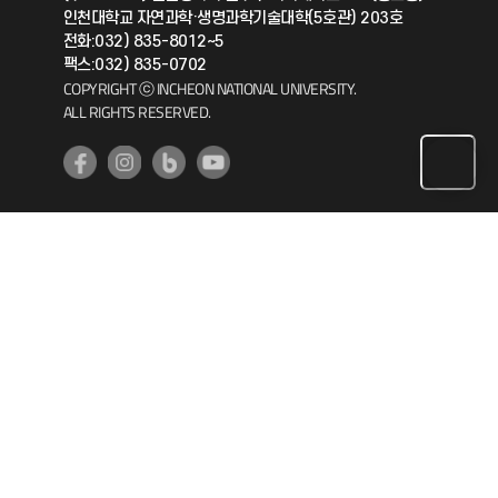
인천대학교 자연과학·생명과학기술대학(5호관) 203호
공자아카데미
전화:032) 835-8012~5
팩스:032) 835-0702
기초교육원
COPYRIGHT ⓒ INCHEON NATIONAL UNIVERSITY.
ALL RIGHTS RESERVED.
공학교육혁신센터
대학생활상담센터
사회봉사센터
생활원
원격지원
인천국제개발협력센터
예비군연대