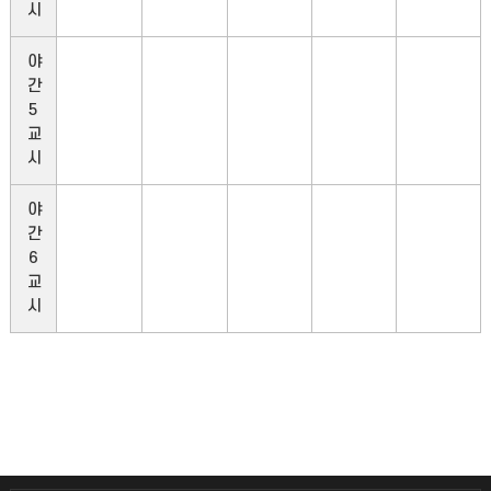
시
야
간
5
교
시
야
간
6
교
시